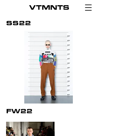
SS22
FW22